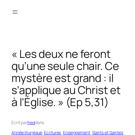
Aller
au
contenu
« Les deux ne feront
qu’une seule chair. Ce
mystère est grand : il
s’applique au Christ et
à l’Église. » (Ep 5,31)
Écrit par
fred
dans
Année liturgique
, 
Ecritures
, 
Enseignement
, 
Saints et Saintes