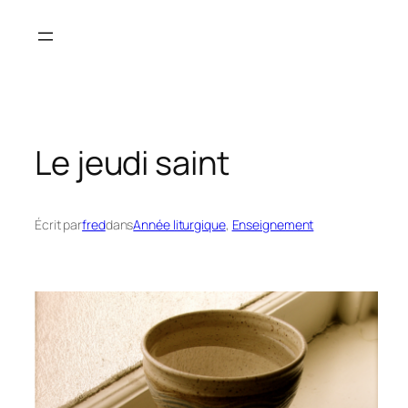
Aller
au
contenu
Le jeudi saint
Écrit par
fred
dans
Année liturgique
, 
Enseignement