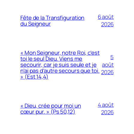
6 août
Fête de la Transfiguration
du Seigneur
2026
« Mon Seigneur, notre Roi, c’est
5
toi le seul Dieu. Viens me
août
secourir, car je suis seule et je
n’ai pas d’autre secours que toi.
2026
» (Est 14,4)
4 août
« Dieu, crée pour moi un
cœur pur. » (Ps 50,12)
2026