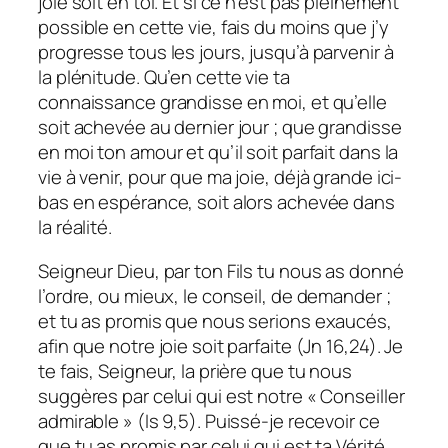
joie soit en toi. Et si ce n’est pas pleinement
possible en cette vie, fais du moins que j’y
progresse tous les jours, jusqu’à parvenir à
la plénitude. Qu’en cette vie ta
connaissance grandisse en moi, et qu’elle
soit achevée au dernier jour ; que grandisse
en moi ton amour et qu’il soit parfait dans la
vie à venir, pour que ma joie, déjà grande ici-
bas en espérance, soit alors achevée dans
la réalité.
Seigneur Dieu, par ton Fils tu nous as donné
l’ordre, ou mieux, le conseil, de demander ;
et tu as promis que nous serions exaucés,
afin que notre joie soit parfaite (Jn 16,24). Je
te fais, Seigneur, la prière que tu nous
suggères par celui qui est notre « Conseiller
admirable » (Is 9,5). Puissé-je recevoir ce
que tu as promis par celui qui est ta Vérité,