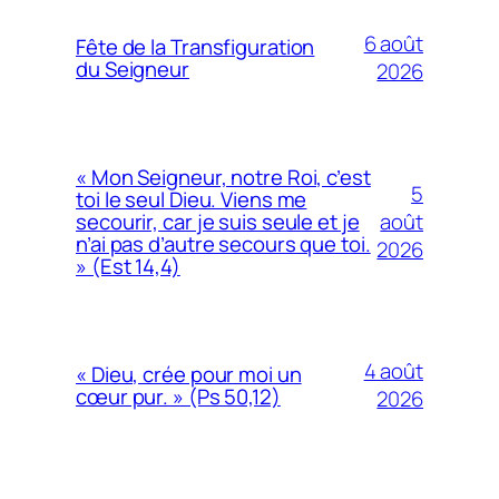
6 août
Fête de la Transfiguration
du Seigneur
2026
« Mon Seigneur, notre Roi, c’est
5
toi le seul Dieu. Viens me
août
secourir, car je suis seule et je
n’ai pas d’autre secours que toi.
2026
» (Est 14,4)
4 août
« Dieu, crée pour moi un
cœur pur. » (Ps 50,12)
2026