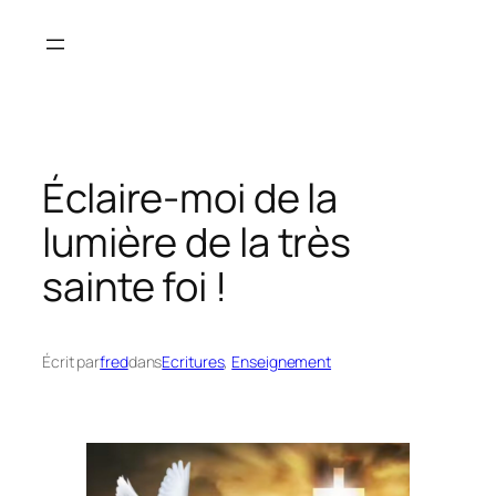
Aller
au
contenu
Éclaire-moi de la
lumière de la très
sainte foi !
Écrit par
fred
dans
Ecritures
, 
Enseignement