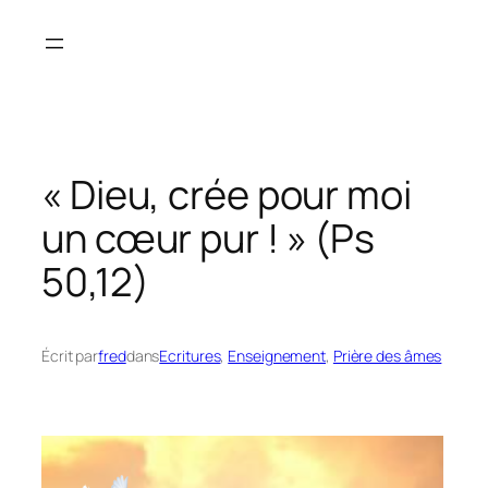
Aller
au
contenu
« Dieu, crée pour moi
un cœur pur ! » (Ps
50,12)
Écrit par
fred
dans
Ecritures
, 
Enseignement
, 
Prière des âmes