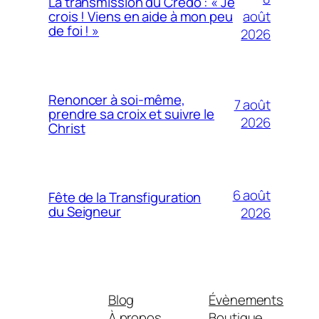
La transmission du Credo : « Je
août
crois ! Viens en aide à mon peu
de foi ! »
2026
Renoncer à soi-même,
7 août
prendre sa croix et suivre le
2026
Christ
6 août
Fête de la Transfiguration
du Seigneur
2026
Blog
Évènements
À propos
Boutique