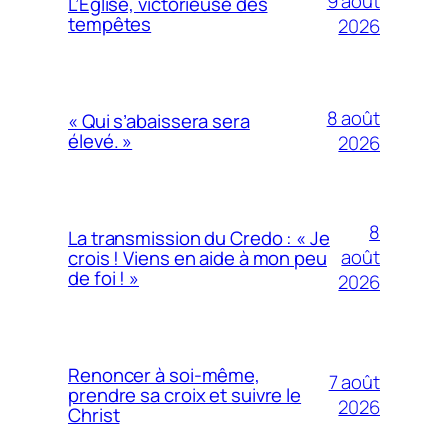
9 août
L’Église, victorieuse des
tempêtes
2026
8 août
« Qui s’abaissera sera
élevé. »
2026
8
La transmission du Credo : « Je
août
crois ! Viens en aide à mon peu
de foi ! »
2026
Renoncer à soi-même,
7 août
prendre sa croix et suivre le
2026
Christ