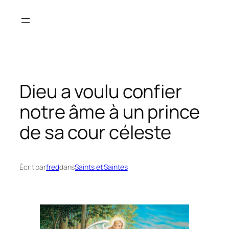
Aller
au
contenu
Dieu a voulu confier
notre âme à un prince
de sa cour céleste
Écrit par
fred
dans
Saints et Saintes