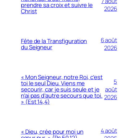
7 août
prendre sa croix et suivre le
2026
Christ
6 août
Fête de la Transfiguration
du Seigneur
2026
« Mon Seigneur, notre Roi, c’est
5
toi le seul Dieu. Viens me
août
secourir, car je suis seule et je
n’ai pas d’autre secours que toi.
2026
» (Est 14,4)
4 août
« Dieu, crée pour moi un
cœur pur. » (Ps 50,12)