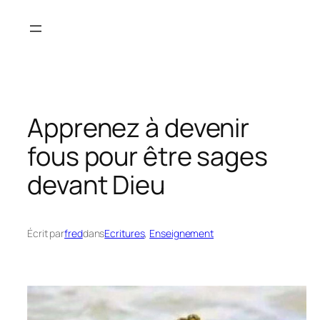
Aller
au
contenu
Apprenez à devenir
fous pour être sages
devant Dieu
Écrit par
fred
dans
Ecritures
, 
Enseignement