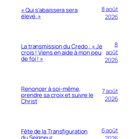
8 août
« Qui s’abaissera sera
élevé. »
2026
8
La transmission du Credo : « Je
août
crois ! Viens en aide à mon peu
de foi ! »
2026
Renoncer à soi-même,
7 août
prendre sa croix et suivre le
2026
Christ
6 août
Fête de la Transfiguration
du Seigneur
2026