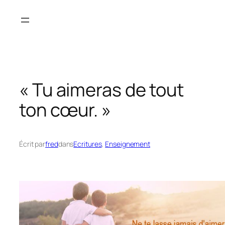
Aller
au
contenu
« Tu aimeras de tout
ton cœur. »
Écrit par
fred
dans
Ecritures
, 
Enseignement