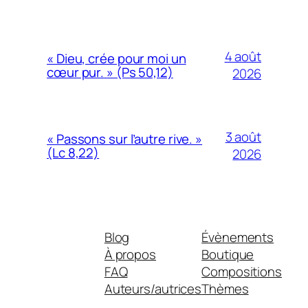
4 août
« Dieu, crée pour moi un
cœur pur. » (Ps 50,12)
2026
3 août
« Passons sur l’autre rive. »
(Lc 8,22)
2026
Blog
Évènements
À propos
Boutique
FAQ
Compositions
Auteurs/autrices
Thèmes