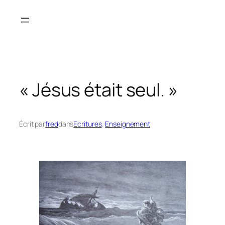
Aller
au
contenu
« Jésus était seul. »
Écrit par
fred
dans
Ecritures
, 
Enseignement