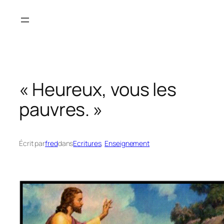
Aller
au
contenu
« Heureux, vous les
pauvres. »
Écrit par
fred
dans
Ecritures
, 
Enseignement