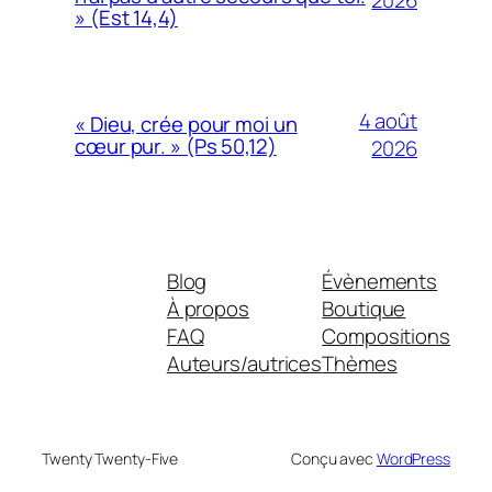
2026
» (Est 14,4)
4 août
« Dieu, crée pour moi un
cœur pur. » (Ps 50,12)
2026
Blog
Évènements
À propos
Boutique
FAQ
Compositions
Auteurs/autrices
Thèmes
Twenty Twenty-Five
Conçu avec
WordPress