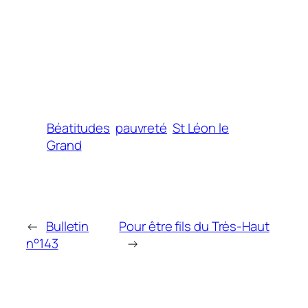
Béatitudes
pauvreté
St Léon le
Grand
←
Bulletin
Pour être fils du Très-Haut
n°143
→