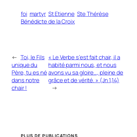
foi
martyr
St Etienne
Ste Thérèse
Bénédicte de la Croix
←
Toi, le Fils
« Le Verbe s’est fait chair, il a
unique du
habité parmi nous, et nous
Père, tu es né
avons vu sa gloire…, pleine de
dans notre
grâce et de vérité. » (Jn 1,14)
chair !
→
PLUS DE PUBLICATIONS