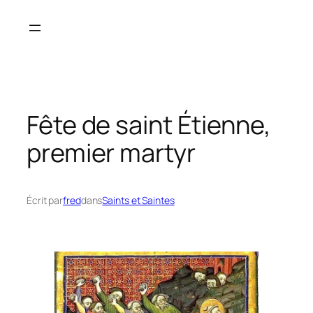
Aller
au
contenu
Fête de saint Étienne,
premier martyr
Écrit par
fred
dans
Saints et Saintes