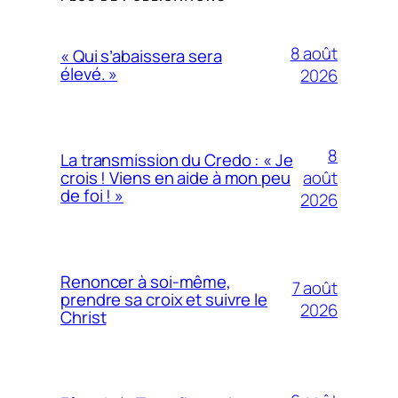
8 août
« Qui s’abaissera sera
élevé. »
2026
8
La transmission du Credo : « Je
août
crois ! Viens en aide à mon peu
de foi ! »
2026
Renoncer à soi-même,
7 août
prendre sa croix et suivre le
2026
Christ