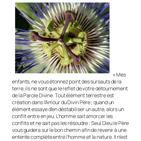
«
Mes
enfants, ne vous étonnez point des sursauts de la
terre, ils ne sont que le reflet de votre détournement
de la Parole Divine.
Tout élément terrestre est
création dans l’Amour du Divin Père ; quand un
élément essaye d’en déstabiliser un autre, alors un
conflit entre en jeu. L’homme sait amorcer les
conflits et ne sait pas les résoudre ; Seul Dieu le Père
vous guidera sur le bon chemin afin de revenir à une
entente complète entre l’homme et la nature.
Il n’est