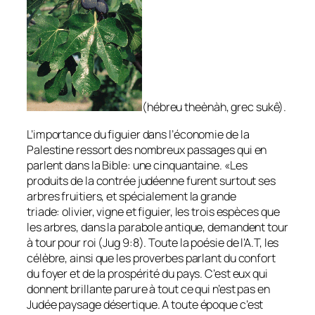
(hébreu
theènàh,
grec
sukê).
L’importance du figuier dans l’économie de la
Palestine ressort des nombreux passages qui en
parlent dans la Bible: une cinquantaine. «Les
produits de la contrée judéenne furent surtout ses
arbres fruitiers, et spécialement la grande
triade:
olivier, vigne
et
figuier,
les trois espèces que
les arbres, dans la parabole antique, demandent tour
à tour pour roi (Jug 9:8). Toute la poésie de l’A.T, les
célèbre, ainsi que les proverbes parlant du confort
du foyer et de la prospérité du pays. C’est eux qui
donnent brillante parure à tout ce qui n’est pas en
Judée paysage désertique. A toute époque c’est