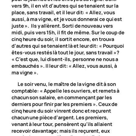
vers 9h, il en vit d’autres qui se tenaient sur la
place, sans travail, et il leur dit: « Allez, vous
aussi, à ma vigne, et je vous donnerai ce qui est
juste ». Ils y allèrent. Sorti de nouveau vers
midi, puis vers 15h, il fit de même. Sur le coup de
cinq heure du soir, il sortit encore, en trouva
d’autres qui se tenaient là et leur dit: « Pourquoi
êtes-vous restés là tout le jour, sans travail »?
« C’est que, lui disent-ils, personne ne nous a
embauchés ». Il leur dit: « Allez, vous aussi, à
ma vigne ».
Le soir venu, le maître de la vigne dit à son
comptable: « Appelle les ouvriers, et remets à
chacun son salaire, en commençant par les
derniers pour finir par les premiers ». Ceux de
cinq heure du soir vinrent donc et reçurent
chacun une pièce d’argent. Les premiers,
venant à leur tour, pensèrent qu’ils allaient
recevoir davantage; mais ils reçurent, eux