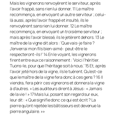
Mais les vignerons renvoyèrent le serviteur, après
l’avoir frappé, sans rien lui donner. 11 Le maître
recommença, en envoyant un autre serviteur ; celui-
là aussi, après l’avoir frappé et insulté, ils le
renvoyèrent sans rien lui donner. 12 Le maître
recommença, en envoyant un troisième serviteur ;
mais après l’avoir blessé, ils le jetèrent dehors. 13 Le
maître de la vigne dit alors : ‘Que vais-je faire ?
J’enverrai mon fils bien-aimé : peut-être le
respecteront-ils !’ 14 En le voyant, les vignerons
firent entre eux ce raisonnement : ‘Voici l’héritier.
Tuons-le, pour que l’héritage soit à nous.’ 15 Et, après
l’avoir jeté hors de la vigne, ils le tuèrent. Qu’est-ce
que le maître de la vigne fera donc à ces gens ? 16 Il
viendra, fera périr ces vignerons et donnera la vigne
à d’autres. » Les auditeurs dirent à Jésus : « Jamais
de la vie ! » 17 Mais lui, posant son regard sur eux,
leur dit : « Que signifie donc ce qui est écrit ? La
pierre qu’ont rejetée les bâtisseurs est devenue la
pierre angulaire. »»