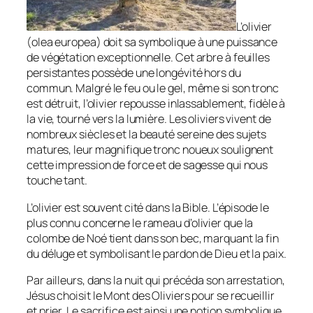
L’olivier
(
olea europea
) doit sa symbolique à une puissance
de végétation exceptionnelle. Cet arbre à feuilles
persistantes possède une longévité hors du
commun. Malgré le feu ou le gel, même si son tronc
est détruit, l’olivier repousse inlassablement, fidèle à
la vie, tourné vers la lumière. Les oliviers vivent de
nombreux siècles et la beauté sereine des sujets
matures, leur magnifique tronc noueux soulignent
cette impression de force et de sagesse qui nous
touche tant.
L’olivier est souvent cité dans la Bible. L’épisode le
plus connu concerne le rameau d’olivier que la
colombe de Noé tient dans son bec, marquant la fin
du déluge et symbolisant le pardon de Dieu et la paix.
Par ailleurs, dans la nuit qui précéda son arrestation,
Jésus choisit le Mont des Oliviers pour se recueillir
et prier. Le sacrifice est ainsi une notion symbolique