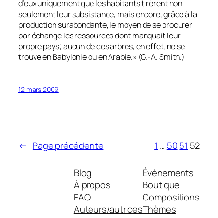
d’eux uniquement que les habitants tirèrent non
seulement leur subsistance, mais encore, grâce à la
production surabondante, le moyen de se procurer
par échange les ressources dont manquait leur
propre pays; aucun de ces arbres, en effet, ne se
trouve en Babylonie ou en Arabie.»
(G.-A. Smith.)
12 mars 2009
←
Page précédente
1
…
50
51
52
Blog
Évènements
À propos
Boutique
FAQ
Compositions
Auteurs/autrices
Thèmes