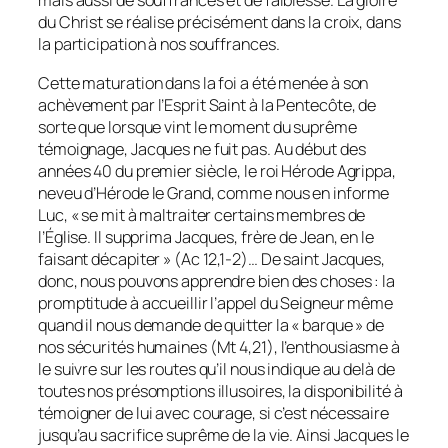
mais aussi de souffrances et de faiblesse. La gloire
du Christ se réalise précisément dans la croix, dans
la participation à nos souffrances.
Cette maturation dans la foi a été menée à son
achèvement par l’Esprit Saint à la Pentecôte, de
sorte que lorsque vint le moment du suprême
témoignage, Jacques ne fuit pas. Au début des
années 40 du premier siècle, le roi Hérode Agrippa,
neveu d’Hérode le Grand, comme nous en informe
Luc, « se mit à maltraiter certains membres de
l’Église. Il supprima Jacques, frère de Jean, en le
faisant décapiter » (Ac 12,1-2)… De saint Jacques,
donc, nous pouvons apprendre bien des choses : la
promptitude à accueillir l’appel du Seigneur même
quand il nous demande de quitter la « barque » de
nos sécurités humaines (Mt 4,21), l’enthousiasme à
le suivre sur les routes qu’il nous indique au delà de
toutes nos présomptions illusoires, la disponibilité à
témoigner de lui avec courage, si c’est nécessaire
jusqu’au sacrifice suprême de la vie. Ainsi Jacques le