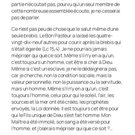
partie n’écoutait pas, pourvu qu’un seul membre de
cette nombreuse assemblée écoute, je ne cesserai
pas de parler.
Ce n’est pas peu de chose que le salut même d’une
seule brebis. Le Bon Pasteur a laissé les quatre-
vingt-dix-neuf autres pour courir après la brebis qui
s’était égarée (Lc 15,4). Je ne pourrais jamais
mépriser qui que ce soit. Même s’il n’y en a qu’un,
c’est toujours un homme, cet être si cher à Dieu.
Même si c’est un esclave, je ne le dédaignerai pas,
car je cherche, non la condition sociale, mais la
valeur personnelle, non la puissance ou la servitude,
mais un homme. Même s’il n’y en a qu’un, c’est
toujours l’homme, celui pour qui le soleil, l’air, les
sources et la mer ont été créés, les prophètes
envoyés, la Loi donnée. Il est toujours cet être pour
qui le Fils unique de Dieu s’est fait homme. Mon
Maître a été immolé, son sang a été versé pour
l’homme, et j’oserais mépriser qui que ce soit ?…