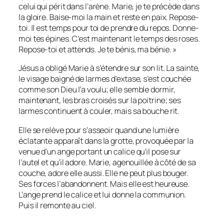
celui qui périt dans l’arène. Marie, je te précède dans
la gloire. Baise-moi la main et reste en paix. Repose-
toi. Il est temps pour toi de prendre du repos. Donne-
moi tes épines. C’est maintenant le temps des roses.
Repose-toi et attends. Je te bénis, ma bénie. »
Jésus a obligé Marie à s’étendre sur son lit. La sainte,
le visage baigné de larmes d’extase, s’est couchée
comme son Dieu l’a voulu; elle semble dormir,
maintenant, les bras croisés sur la poitrine; ses
larmes continuent à couler, mais sa bouche rit.
Elle se relève pour s’asseoir quand une lumière
éclatante apparaît dans la grotte, provoquée par la
venue d’un ange portant un calice qu’il pose sur
l’autel et qu’il adore. Marie, agenouillée à côté de sa
couche, adore elle aussi. Elle ne peut plus bouger.
Ses forces l’abandonnent. Mais elle est heureuse.
L’ange prend le calice et lui donne la communion.
Puis il remonte au ciel.