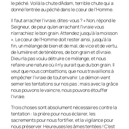
le péché. Voilà la chute d’Adam, terrible chute qui a
donné l’entrée au péché dans le cœur de l’Homme.
Il faut arracher l’ivraie, dites-vous ? « Non, répond le
Seigneur, de peur qu’en arrachant l’ivraie vous
n’arrachiez le bon grain. Attendez jusqu’à la moisson
». Le cœur de l’Homme doit rester ainsi, jusqu’à la
fin, un mélange de bien et de mal, de vice et de vertu,
de lumière et de ténèbres, de bon grain et d’ivraie.
Dieu n’a pas voulu détruire ce mélange, et nous
refaire une nature où il n’y aurait que du bon grain. Il
veut que nous combattions, que nous travaillions à
empêcher l’ivraie de tout envahir. Le démon vient
semer les tentations sur nos pas ; mais avec la grâce
nous pouvons le vaincre, nous pouvons étouffer
l’ivraie.
Trois choses sont absolument nécessaires contre la
tentation : la prière pour nous éclairer, les
sacrements pour nous fortifier, et la vigilance pour
nous préserver. Heureuses les âmes tentées ! C’est