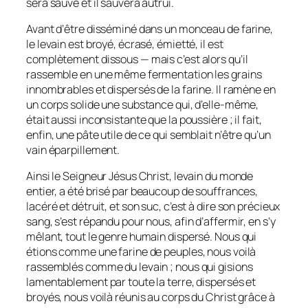
sera sauvé et il sauvera autrui.
Avant d’être disséminé dans un monceau de farine,
le levain est broyé, écrasé, émietté, il est
complètement dissous — mais c’est alors qu’il
rassemble en une même fermentation les grains
innombrables et dispersés de la farine. Il ramène en
un corps solide une substance qui, d’elle-même,
était aussi inconsistante que la poussière ; il fait,
enfin, une pâte utile de ce qui semblait n’être qu’un
vain éparpillement.
Ainsi le Seigneur Jésus Christ, levain du monde
entier, a été brisé par beaucoup de souffrances,
lacéré et détruit, et son suc, c’est à dire son précieux
sang, s’est répandu pour nous, afin d’affermir, en s’y
mêlant, tout le genre humain dispersé. Nous qui
étions comme une farine de peuples, nous voilà
rassemblés comme du levain ; nous qui gisions
lamentablement par toute la terre, dispersés et
broyés, nous voilà réunis au corps du Christ grâce à