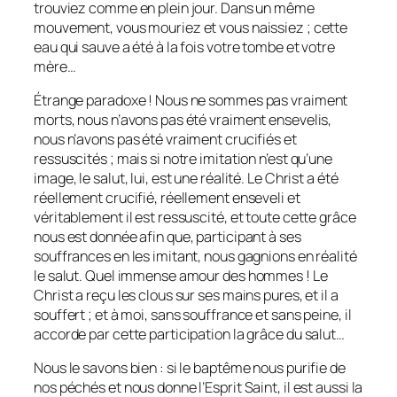
trouviez comme en plein jour. Dans un même
mouvement, vous mouriez et vous naissiez ; cette
eau qui sauve a été à la fois votre tombe et votre
mère…
Étrange paradoxe ! Nous ne sommes pas vraiment
morts, nous n’avons pas été vraiment ensevelis,
nous n’avons pas été vraiment crucifiés et
ressuscités ; mais si notre imitation n’est qu’une
image, le salut, lui, est une réalité. Le Christ a été
réellement crucifié, réellement enseveli et
véritablement il est ressuscité, et toute cette grâce
nous est donnée afin que, participant à ses
souffrances en les imitant, nous gagnions en réalité
le salut. Quel immense amour des hommes ! Le
Christ a reçu les clous sur ses mains pures, et il a
souffert ; et à moi, sans souffrance et sans peine, il
accorde par cette participation la grâce du salut…
Nous le savons bien : si le baptême nous purifie de
nos péchés et nous donne l’Esprit Saint, il est aussi la