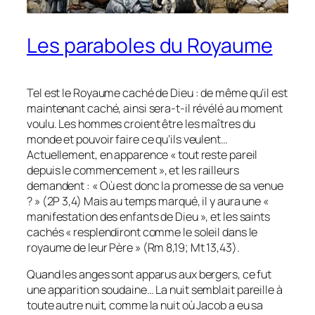
Les paraboles du Royaume
Tel est le Royaume caché de Dieu : de même qu’il est
maintenant caché, ainsi sera-t-il révélé au moment
voulu. Les hommes croient être les maîtres du
monde et pouvoir faire ce qu’ils veulent…
Actuellement, en apparence « tout reste pareil
depuis le commencement », et les railleurs
demandent : « Où est donc la promesse de sa venue
? » (2P 3,4) Mais au temps marqué, il y aura une «
manifestation des enfants de Dieu », et les saints
cachés « resplendiront comme le soleil dans le
royaume de leur Père » (Rm 8,19; Mt 13,43).
Quand les anges sont apparus aux bergers, ce fut
une apparition soudaine… La nuit semblait pareille à
toute autre nuit, comme la nuit où Jacob a eu sa