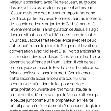
Majeur, appartient, avec Pierre et Jean, au groupe
des trois disciples privilégiés qui sont admis par
Jésus à assister à des moments importants de sa
vie. Il a pu participer, avec Pierre et Jean, au moment
de l’agonie de Jésus au jardin de Gethsémani et à
l’événement de la Transfiguration de Jésus. Il s’agit
donc de situations très différentes l’une de l’autre.
En un cas, Jacques fait l’expérience avec les deux
autres apôtres de la gloire du Seigneur, il le voit en
conversation avec Moïse et Élie, il voit transparaître
la splendeur divine en Jésus. Dans l’autre, il se trouve
devant la souffrance et l’humiliation, il voit de ses
propres yeux combien le Fils de Dieu s’humilie en se
faisant obéissant jusqu’à la mort. Certainement,
cette seconde expérience a été pour lui une
occasion de mûrir dans la foi, pour corriger
l’interprétation unilatérale, triomphaliste, de la
première : il a dû entrevoir que le Messie attendu par
le peuple juif comme un triomphateur, en réalité
n’était pas auréolé seulement d’honneur et de gloire,