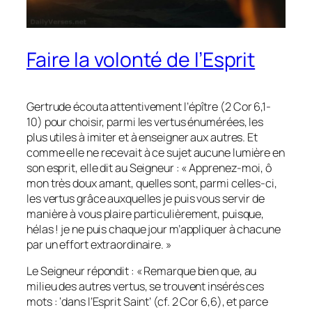
Faire la volonté de l’Esprit
Gertrude écouta attentivement l’épître (2 Cor 6,1-
10) pour choisir, parmi les vertus énumérées, les
plus utiles à imiter et à enseigner aux autres. Et
comme elle ne recevait à ce sujet aucune lumière en
son esprit, elle dit au Seigneur : « Apprenez-moi, ô
mon très doux amant, quelles sont, parmi celles-ci,
les vertus grâce auxquelles je puis vous servir de
manière à vous plaire particulièrement, puisque,
hélas ! je ne puis chaque jour m’appliquer à chacune
par un effort extraordinaire. »
Le Seigneur répondit : « Remarque bien que, au
milieu des autres vertus, se trouvent insérés ces
mots : ‘dans l’Esprit Saint’ (cf. 2 Cor 6,6), et parce