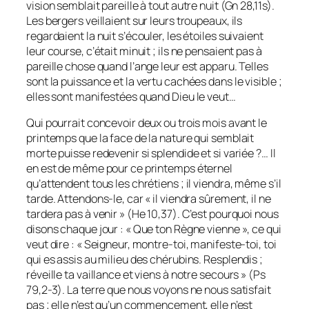
vision semblait pareille à tout autre nuit (Gn 28,11s).
Les bergers veillaient sur leurs troupeaux, ils
regardaient la nuit s’écouler, les étoiles suivaient
leur course, c’était minuit ; ils ne pensaient pas à
pareille chose quand l’ange leur est apparu. Telles
sont la puissance et la vertu cachées dans le visible ;
elles sont manifestées quand Dieu le veut…
Qui pourrait concevoir deux ou trois mois avant le
printemps que la face de la nature qui semblait
morte puisse redevenir si splendide et si variée ?… Il
en est de même pour ce printemps éternel
qu’attendent tous les chrétiens ; il viendra, même s’il
tarde. Attendons-le, car « il viendra sûrement, il ne
tardera pas à venir » (He 10,37). C’est pourquoi nous
disons chaque jour : « Que ton Règne vienne », ce qui
veut dire : « Seigneur, montre-toi, manifeste-toi, toi
qui es assis au milieu des chérubins. Resplendis ;
réveille ta vaillance et viens à notre secours » (Ps
79,2-3). La terre que nous voyons ne nous satisfait
pas ; elle n’est qu’un commencement, elle n’est