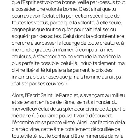
que l’Esprit est volonté bonne, veille par-dessus tout
à posséder une volonté bonne. C’est ainsi que tu
pourras avoir l’éclat et la perfection spécifique de
toutes les vertus, parce que la volonté, à elle seule,
gagne plus que tout ce qu’on pourrait réaliser ou
acquérir par des actes. Celui dont la volonté entière
cherche à surpasser la louange de toute créature, à
me rendre grâces, à m’aimer, à compatir à mes
douleurs, à s’exercer à toute vertu de la manière la
plus parfaite possible, celui-là, indubitablement, ma
divine libéralité lui paiera largement le prix des
innombrables choses que jamais homme aurait pu
réaliser par ses œuvres. »
Alors, l’Esprit Saint, le Paraclet, s’avançant au milieu
et se tenant en face de l’âme, se mit à inonder du
merveilleux éclat de sa splendeur divine cette partie
médiane (…) où l’âme pouvait voir à découvert
l’énormité de sa propre vileté. Ainsi, par l’action de la
clarté divine, cette âme, totalement dépouillée de
toute vileté, eut le bonheur d’être immergée dans la