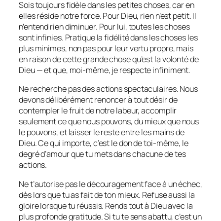
Sois toujours fidèle dans les petites choses, car en
elles réside notre force. Pour Dieu, rien n’est petit. Il
n’entend rien diminuer. Pour lui, toutes les choses
sont infinies. Pratique la fidélité dans les choses les
plus minimes, non pas pour leur vertu propre, mais
en raison de cette grande chose qu’est la volonté de
Dieu — et que, moi-même, je respecte infiniment.
Ne recherche pas des actions spectaculaires. Nous
devons délibérément renoncer à tout désir de
contempler le fruit de notre labeur, accomplir
seulement ce que nous pouvons, du mieux que nous
le pouvons, et laisser le reste entre les mains de
Dieu. Ce qui importe, c’est le don de toi-même, le
degré d’amour que tu mets dans chacune de tes
actions.
Ne t’autorise pas le découragement face à un échec,
dès lors que tu as fait de ton mieux. Refuse aussi la
gloire lorsque tu réussis. Rends tout à Dieu avec la
plus profonde gratitude. Si tu te sens abattu, c’est un