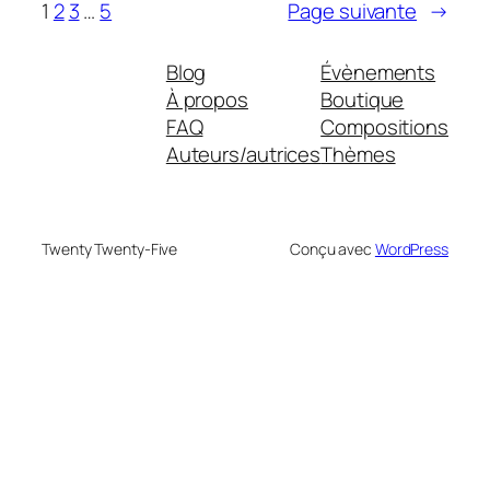
1
2
3
…
5
Page suivante
→
Blog
Évènements
À propos
Boutique
FAQ
Compositions
Auteurs/autrices
Thèmes
Twenty Twenty-Five
Conçu avec
WordPress