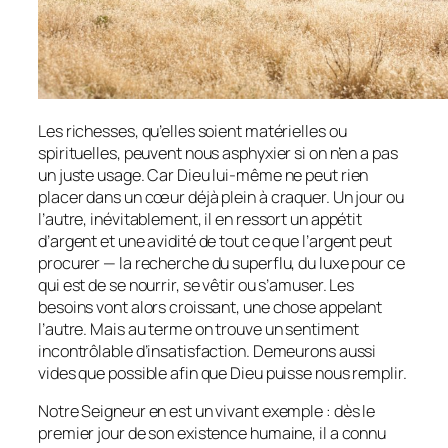
Les richesses, qu’elles soient matérielles ou
spirituelles, peuvent nous asphyxier si on n’en a pas
un juste usage. Car Dieu lui-même ne peut rien
placer dans un cœur déjà plein à craquer. Un jour ou
l’autre, inévitablement, il en ressort un appétit
d’argent et une avidité de tout ce que l’argent peut
procurer — la recherche du superflu, du luxe pour ce
qui est de se nourrir, se vêtir ou s’amuser. Les
besoins vont alors croissant, une chose appelant
l’autre. Mais au terme on trouve un sentiment
incontrôlable d’insatisfaction. Demeurons aussi
vides que possible afin que Dieu puisse nous remplir.
Notre Seigneur en est un vivant exemple : dès le
premier jour de son existence humaine, il a connu