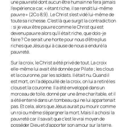
une pauvreté dont aucun être humain ne fera jamais
l’expérience car, « étant riche, il se rendit lui-même
pauvre » (2Co 8,9). Le Christ s’est vidé lui-même de
toute sa richesse. C’est là que surgit la contradiction
: si je veux être pauvre comme le Christ qui est
devenu pauvre alors qu’il était riche, que dois-je
faire ? Ce serait une honte pour nous d’être plus
riches que Jésus qui à cause de nous a enduré la
pauvreté.
Sur la croix, le Christ a été privé de tout. La croix
elle-même lui avait été donnée par Pilate ; les clous
et la couronne, par les soldats. Il était nu. Quand il
est mort, on l’a dépouillé de la croix, on lui a retiré les
clous et la couronne. Il a été enveloppé dans un
morceau de toile, donné par une âme charitable, et il
a été enterré dans un tombeau qui ne lui appartenait
pas. Et cela, alors que Jésus aurait pu mourir comme
un roi ou même s’épargner la mort. Mais il a choisi la
pauvreté car il savait que c’est le vrai moyen de
posséder Dieu et d’apporter son amour sur la terre.