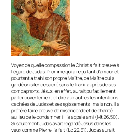
Voyez de quelle compassion le Christ a fait preuve à
l’égard de Judas, l’homme qui a reçu tant d’amour et
pourtant a trahi son propre Maître, ce Maître qui a
gardé un silence sacré sans le trahir auprès de ses
compagnons. Jésus, en effet, aurait pu facilement
parler ouvertement et dire aux autres les intentions
cachées de Judas et ses agissements ; mais non. Il a
préféré faire preuve de miséricorde et de charité ;
au lieu de le condamner, il l’a appelé ami (Mt 26,50).
Si seulement Judas avait regardé Jésus dans les
yeux comme Pierre l’a fait (Lc 22,61), Judas aurait