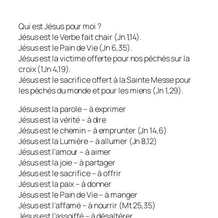
Qui est Jésus pour moi ?
Jésus est le Verbe fait chair (Jn 1,14).
Jésus est le Pain de Vie (Jn 6,35).
Jésus est la victime offerte pour nos péchés sur la
croix (1Jn 4,19).
Jésus est le sacrifice offert à la Sainte Messe pour
les péchés du monde et pour les miens (Jn 1,29).
Jésus est la parole – à exprimer
Jésus est la vérité – à dire
Jésus est le chemin – à emprunter (Jn 14,6)
Jésus est la Lumière – à allumer (Jn 8,12)
Jésus est l’amour – à aimer
Jésus est la joie – à partager
Jésus est le sacrifice – à offrir
Jésus est la paix – à donner
Jésus est le Pain de Vie – à manger
Jésus est l’affamé – à nourrir (Mt 25,35)
Jésus est l’assoiffé – à désaltérer