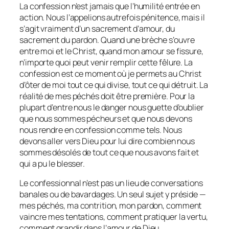
La confession n’est jamais que l’humilité entrée en
action. Nous l’appelions autrefois pénitence, mais il
s’agit vraiment d’un sacrement d’amour, du
sacrement du pardon. Quand une brèche s’ouvre
entre moi et le Christ, quand mon amour se fissure,
n’importe quoi peut venir remplir cette fêlure. La
confession est ce moment où je permets au Christ
d’ôter de moi tout ce qui divise, tout ce qui détruit. La
réalité de mes péchés doit être première. Pour la
plupart d’entre nous le danger nous guette d’oublier
que nous sommes pécheurs et que nous devons
nous rendre en confession comme tels. Nous
devons aller vers Dieu pour lui dire combien nous
sommes désolés de tout ce que nous avons fait et
qui a pu le blesser.
Le confessionnal n’est pas un lieu de conversations
banales ou de bavardages. Un seul sujet y préside —
mes péchés, ma contrition, mon pardon, comment
vaincre mes tentations, comment pratiquer la vertu,
comment grandir dans l’amour de Dieu.