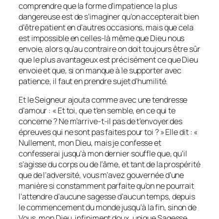
comprendre que la forme d’impatience la plus
dangereuse est de s’imaginer qu’on accepterait bien
d’être patient en d’autres occasions, mais que cela
est impossible en celles-là même que Dieu nous
envoie, alors qu’au contraire on doit toujours être sûr
que le plus avantageux est précisément ce que Dieu
envoie et que, si on manque à le supporter avec
patience, il faut en prendre sujet d’humilité.
Et le Seigneur ajouta comme avec une tendresse
d’amour : « Et toi, que t’en semble, en ce qui te
concerne ? Ne m’arrive-t-il pas de t’envoyer des
épreuves qui ne sont pas faites pour toi ? » Elle dit : «
Nullement, mon Dieu, mais je confesse et
confesserai jusqu’à mon dernier souffle que, qu’il
s’agisse du corps ou de l’âme, et tant de la prospérité
que de l’adversité, vous m’avez gouvernée d’une
manière si constamment parfaite qu’on ne pourrait
l’attendre d’aucune sagesse d’aucun temps, depuis
le commencement du monde jusqu’à la fin, sinon de
Vous, mon Dieu, infiniment doux, unique Sagesse