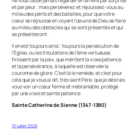
ne vous fasse jamais regarder en arrière par surprise
et par peur ; mais persévérez et réjouissez-vous au
milieu des périls et des batailles, pour que votre
cœur se réjouisse en voyant l’œuvre de Dieu se faire
au milieu des obstacles qui se sont présentés et qui
se présenteront.
Il en est toujours ainsi ; toujours la persécution de
l’Église, ou les tribulations de l’âme vertueuse,
finissent par la paix, que méritent la vraie patience
et la persévérance, à laquelle est réservée la
couronne de gloire. C’est là le remède, et c’est pour
cela que je vous ai dit, très saint Père, que je désirais
vous voir un cœur ferme et inébranlable, protégé
par une vraie et sainte patience.
Sainte Catherine de Sienne (1347-1380)
10 juillet 2026