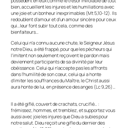
possèdent en eux comme le trésor inviolable de tout
bien, accueillent les injures et les humiliations avec
une joie et un bonheur inexprimables (Mt 5,10-12). Ils
redoublent d’amour et d’un amour sincère pour ceux
qui…leur font subir tout cela, comme des
bienfaiteurs…
Celui qui n’a connu aucune chute, le Seigneur Jésus
notre Dieu, a été frappé, pour que les pécheurs qui
l’imitent non seulement reçoivent le pardon mais
deviennent participants de sa divinité par leur
obéissance. Celui qui n’accepte pas les affronts
dans l’humilité de son cœur, celui qui a honte
d’imiter les souffrances du Maître, le Christ aussi
aura honte de lui, en présence des anges (Lc 9,26)…
Il a été giflé, couvert de crachats, crucifié… :
frémissez, hommes, et tremblez, et supportez vous
aussi avec joie les injures que Dieu a subies pour
notre salut. Dieu reçoit une gifle du dernier des