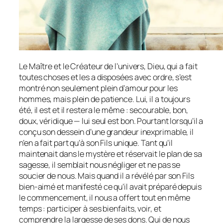
Le Maître et le Créateur de l’univers, Dieu, qui a fait
toutes choses et les a disposées avec ordre, s’est
montré non seulement plein d’amour pour les
hommes, mais plein de patience. Lui, il a toujours
été, il est et il restera le même : secourable, bon,
doux, véridique — lui seul est bon. Pourtant lorsqu’il a
conçu son dessein d’une grandeur inexprimable, il
n’en a fait part qu’à son Fils unique. Tant qu’il
maintenait dans le mystère et réservait le plan de sa
sagesse, il semblait nous négliger et ne pas se
soucier de nous. Mais quand il a révélé par son Fils
bien-aimé et manifesté ce qu’il avait préparé depuis
le commencement, il nous a offert tout en même
temps : participer à ses bienfaits, voir, et
comprendre la largesse de ses dons. Qui de nous