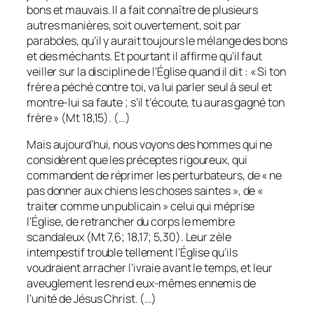
bons et mauvais. Il a fait connaître de plusieurs
autres manières, soit ouvertement, soit par
paraboles, qu’il y aurait toujours le mélange des bons
et des méchants. Et pourtant il affirme qu’il faut
veiller sur la discipline de l’Église quand il dit : « Si ton
frère a péché contre toi, va lui parler seul à seul et
montre-lui sa faute ; s’il t’écoute, tu auras gagné ton
frère » (Mt 18,15). (…)
Mais aujourd’hui, nous voyons des hommes qui ne
considèrent que les préceptes rigoureux, qui
commandent de réprimer les perturbateurs, de « ne
pas donner aux chiens les choses saintes », de «
traiter comme un publicain » celui qui méprise
l’Église, de retrancher du corps le membre
scandaleux (Mt 7,6; 18,17; 5,30). Leur zèle
intempestif trouble tellement l’Église qu’ils
voudraient arracher l’ivraie avant le temps, et leur
aveuglement les rend eux-mêmes ennemis de
l’unité de Jésus Christ. (…)