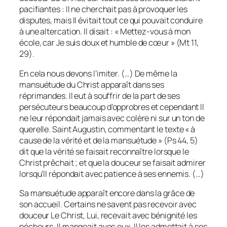
pacifiantes : Il ne cherchait pas à provoquer les
disputes, mais Il évitait tout ce qui pouvait conduire
à une altercation. Il disait : « Mettez-vous à mon
école, car Je suis doux et humble de cœur » (Mt 11,
29).
En cela nous devons l’imiter. (…) De même la
mansuétude du Christ apparaît dans ses
réprimandes. Il eut à souffrir de la part de ses
persécuteurs beaucoup d’opprobres et cependant Il
ne leur répondait jamais avec colère ni sur un ton de
querelle. Saint Augustin, commentant le texte « à
cause de la vérité et de la mansuétude » (Ps 44, 5)
dit que la vérité se faisait reconnaître lorsque le
Christ prêchait ; et que la douceur se faisait admirer
lorsqu’Il répondait avec patience à ses ennemis. (…)
Sa mansuétude apparaît encore dans la grâce de
son accueil. Certains ne savent pas recevoir avec
douceur Le Christ, Lui, recevait avec bénignité les
pécheurs, Il mangeait avec eux. Il les admettait à ses