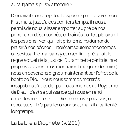
aurait jamais pu s’y attendre ?
Dieu avait donc déjà tout disposé à part lui avec son
Fils ; mais, jusqu’à ces derniers temps, il nous a
permis de nous laisser emporter au gré de nos
penchants désordonnés, entraînés par les plaisirs et
les passions. Non qu’il ait pris le moins du monde
plaisir à nos péchés ; il tolérait seulement ce temps
où sévissait le mal sans y consentir. Il préparait le
règne actuel de la justice. Durant cette période, nos
propres œuvres nous montraient indignes de la vie ;
nous en devenons dignes maintenant par l’effet de la
bonté de Dieu. Nous nous sommes montrés
incapables d’accéder par nous-mêmes au Royaume
de Dieu ; c’est sa puissance qui nous en rend
capables maintenant… Dieu ne nous a pas haïs, ni
repoussés, il n’a pas tenu rancune, mais il a patienté
longtemps.
La Lettre à Diognète (v. 200)