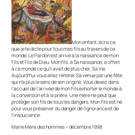
Mon enfant, écris ce
que je te dicte pour tous mes fils au travers de ce
monde. Le Pardon est arrivé à la naissance de mon
Fils et Fils de Dieu. Mon fils, à Sa naissance, a offert
à ce monde ce qu’il avait de plus cher, Sa Vie.
Aujourd’hui vous allez réitérer Sa venue par une fête
qui n’a plus le sens de son origine. Vous devez dans
l’accueil de l’arrivée de mon Fils exhorter le monde à
la conversion et à la prière. Une mère ne peut que
protéger son fils de tous les dangers. Mon Fils est né
pour vous préserver du danger de l’ignorance et de
l’insouciance.
Marie Mère des hommes – décembre 1998