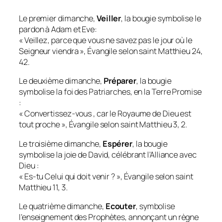
Le premier dimanche,
Veiller
, la bougie symbolise le
pardon à Adam et Eve:
« Veillez, parce que vous ne savez pas le jour où le
Seigneur viendra », Évangile selon saint Matthieu 24,
42.
Le deuxième dimanche,
Préparer
, la bougie
symbolise la foi des Patriarches, en la Terre Promise
:
« Convertissez-vous , car le Royaume de Dieu est
tout proche », Évangile selon saint Matthieu 3, 2.
Le troisième dimanche,
Espérer
, la bougie
symbolise la joie de David, célébrant l’Alliance avec
Dieu :
« Es-tu Celui qui doit venir ? », Évangile selon saint
Matthieu 11, 3.
Le quatrième dimanche,
Ecouter
, symbolise
l’enseignement des Prophètes, annonçant un règne