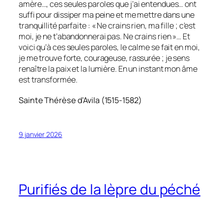
amère…, ces seules paroles que j’ai entendues… ont
suffi pour dissiper ma peine et me mettre dans une
tranquillité parfaite : « Ne crains rien, ma fille ; c’est
moi, je ne t’abandonnerai pas. Ne crains rien »… Et
voici qu’à ces seules paroles, le calme se fait en moi,
je me trouve forte, courageuse, rassurée ; je sens
renaître la paix et la lumière. En un instant mon âme
est transformée.
Sainte Thérèse d’Avila (1515-1582)
9 janvier 2026
Purifiés de la lèpre du péché