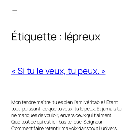
Aller
au
contenu
Étiquette :
lépreux
« Si tu le veux, tu peux. »
Mon tendre maître, tu es bien l’ami véritable ! Étant
tout-puissant, ce que tu veux, tu le peux. Et jamais tu
ne manques de vouloir, envers ceux qui t’aiment.
Que tout ce qui est ici-bas te loue, Seigneur !
Comment faire retentir ma voix dans tout l’univers,