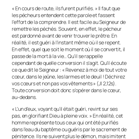
« En cours de route, ils furent purifiés. » Il faut que
les pécheurs entendent cette parole et fassent
l’effort de la comprendre. Il est facile au Seigneur de
remettre les péchés. Souvent, en effet, le pécheur
est pardonné avant de venir trouver le prêtre. En
réalité, il est guéri à l’instant même où il se repent.
En effet, quel que soit le moment où il se convertit, il
passe de la mort à la vie… Qu’il se rappelle
cependant de quelle conversion il s’agit. Qu’il écoute
ce que dit le Seigneur : « Revenez à moi de tout votre
cœur, dans le jeûne, les larmes et le deuil ! Déchirez
vos cœurs et non pas vos vêtements » (Jl 2,12s).
Toute conversion doit donc s’opérer dans le cœur,
au-dedans.
« L’un d’eux, voyant qu’il était guéri, revint sur ses
pas, en glorifiant Dieu à pleine voix. » En réalité, cet
homme représente tous ceux qui ont été purifiés
dans l’eau du baptême ou guéris par le sacrement de
pénitence. Ils ne suivent plus le démon, mais imitent