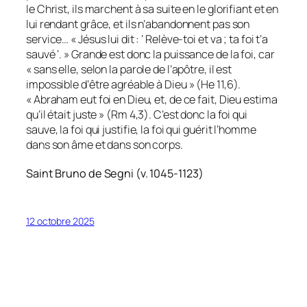
le Christ, ils marchent à sa suite en le glorifiant et en
lui rendant grâce, et ils n’abandonnent pas son
service… « Jésus lui dit : ‘ Relève-toi et va ; ta foi t’a
sauvé ‘. » Grande est donc la puissance de la foi, car
« sans elle, selon la parole de l’apôtre, il est
impossible d’être agréable à Dieu » (He 11,6).
« Abraham eut foi en Dieu, et, de ce fait, Dieu estima
qu’il était juste » (Rm 4,3). C’est donc la foi qui
sauve, la foi qui justifie, la foi qui guérit l’homme
dans son âme et dans son corps.
Saint Bruno de Segni (v. 1045-1123)
12 octobre 2025