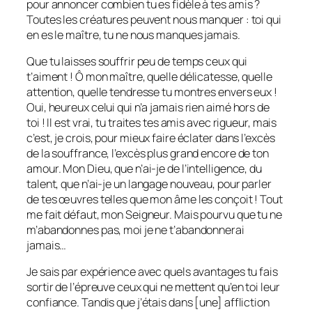
pour annoncer combien tu es fidèle à tes amis ?
Toutes les créatures peuvent nous manquer : toi qui
en es le maître, tu ne nous manques jamais.
Que tu laisses souffrir peu de temps ceux qui
t’aiment ! Ô mon maître, quelle délicatesse, quelle
attention, quelle tendresse tu montres envers eux !
Oui, heureux celui qui n’a jamais rien aimé hors de
toi ! Il est vrai, tu traites tes amis avec rigueur, mais
c’est, je crois, pour mieux faire éclater dans l’excès
de la souffrance, l’excès plus grand encore de ton
amour. Mon Dieu, que n’ai-je de l’intelligence, du
talent, que n’ai-je un langage nouveau, pour parler
de tes œuvres telles que mon âme les conçoit ! Tout
me fait défaut, mon Seigneur. Mais pourvu que tu ne
m’abandonnes pas, moi je ne t’abandonnerai
jamais…
Je sais par expérience avec quels avantages tu fais
sortir de l’épreuve ceux qui ne mettent qu’en toi leur
confiance. Tandis que j’étais dans [une] affliction